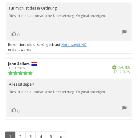
4.0
von
Für mich ist das in Ordnung.
Rezensionstext:
5
Dies ist eine automatische Übersetzung. Original anzeigen.
Sternen
Bewertung(en)
Stimme
0
zu
Rezension, die ursprünglich auf
Nordicagolf NO
erstellt wurde
Autor
John Sellars
Bewertungsdatum:
Verifiziert
der
KÄUFER
08.01.2026
Kauf
17.12.2025
Rezension:
Bewertung:
5.0
von
Alles ist super!
Rezensionstext:
5
Dies ist eine automatische Übersetzung. Original anzeigen.
Sternen
Bewertung(en)
Stimme
0
zu
1
2
3
4
5
»