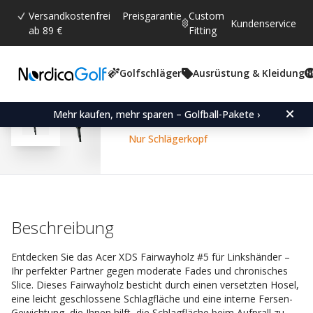
Versandkostenfrei
Preisgarantie
Custom
Kundenservice
ab 89 €
Fitting
Golfschläger
Ausrüstung & Kleidung
Durchschnittliche Bewertun
4.6
(
abgegebene bewertungen:
80
)
Bewertungen (
56
)
Acer XDS Fairway Wood 
Mehr kaufen, mehr sparen – Golfball-Pakete ›
Nur Schlägerkopf
Beschreibung
Entdecken Sie das Acer XDS Fairwayholz #5 für Linkshänder –
Ihr perfekter Partner gegen moderate Fades und chronisches
Slice. Dieses Fairwayholz besticht durch einen versetzten Hosel,
eine leicht geschlossene Schlagfläche und eine interne Fersen-
Gewichtung, die Ihnen hilft, die Schlagfläche beim Aufprall zu