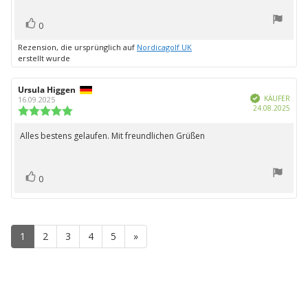
Bewertung(en)
Stimme
0
zu
Rezension, die ursprünglich auf
Nordicagolf UK
erstellt wurde
Autor
Ursula Higgen
Bewertungsdatum:
Verifiziert
der
KÄUFER
16.09.2025
Kauf
24.08.2025
Rezension:
Bewertung:
5.0
von
Alles bestens gelaufen. Mit freundlichen Grüßen
Rezensionstext:
5
Sternen
Bewertung(en)
Stimme
0
zu
1
2
3
4
5
»