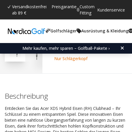
Versandkostenfrei
Preisgarantie
Custom
Kundenservice
ab 89 €
Fitting
Golfschläger
Ausrüstung & Kleidung
Durchschnittliche Bewertun
4.6
(
abgegebene bewertungen:
184
)
Bewertungen (
126
)
Acer XDS Hybrid Iron (R
Mehr kaufen, mehr sparen – Golfball-Pakete ›
Nur Schlägerkopf
Beschreibung
Entdecken Sie das Acer XDS Hybrid Eisen (RH) Clubhead – Ihr
Schlüssel zu einem entspannten Spiel. Diese innovativen Eisen
bieten eine nahtlose Übergangserfahrung von langen zu kurzen
Eisen, dank ihrer fortschrittlichen hohlen Kopfkonstruktion und
dem hohen MOI-Design. Die breiten Sohlen der langen Eisen