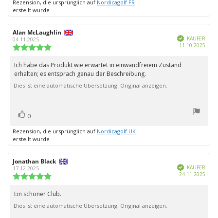
Rezension, die ursprünglich auf
Nordicagolf FR
erstellt wurde
Autor
Alan McLaughlin
Bewertungsdatum:
Verifiziert
der
KÄUFER
04.11.2025
Kauf
11.10.2025
Rezension:
Bewertung:
5.0
von
Ich habe das Produkt wie erwartet in einwandfreiem Zustand
Rezensionstext:
5
erhalten; es entsprach genau der Beschreibung.
Sternen
Dies ist eine automatische Übersetzung. Original anzeigen.
Bewertung(en)
Stimme
0
zu
Rezension, die ursprünglich auf
Nordicagolf UK
erstellt wurde
Autor
Jonathan Black
Bewertungsdatum:
Verifiziert
der
KÄUFER
17.12.2025
Kauf
24.11.2025
Rezension:
Bewertung:
5.0
von
Ein schöner Club.
Rezensionstext:
5
Dies ist eine automatische Übersetzung. Original anzeigen.
Sternen