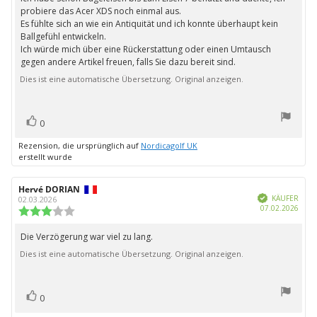
probiere das Acer XDS noch einmal aus.
Es fühlte sich an wie ein Antiquität und ich konnte überhaupt kein
Ballgefühl entwickeln.
Ich würde mich über eine Rückerstattung oder einen Umtausch
gegen andere Artikel freuen, falls Sie dazu bereit sind.
Dies ist eine automatische Übersetzung. Original anzeigen.
Bewertung(en)
Stimme
0
zu
Rezension, die ursprünglich auf
Nordicagolf UK
erstellt wurde
Autor
Hervé DORIAN
Bewertungsdatum:
Verifiziert
der
KÄUFER
02.03.2026
Kauf
07.02.2026
Rezension:
Bewertung:
3.0
von
Die Verzögerung war viel zu lang.
Rezensionstext:
5
Dies ist eine automatische Übersetzung. Original anzeigen.
Sternen
Bewertung(en)
Stimme
0
zu