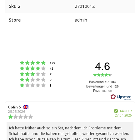
Sku 2
27010612
Store
admin
4.6
Bewertung: 5 von 5 Sternen
Stimmen
129
Bewertung: 4 von 5 Sternen
Stimmen
45
Bewertung: 3 von 5 Sternen
Bewertung:
Stimmen
7
Bewertung: 2 von 5 Sternen
Stimmen
0
4.6
Basierend auf 184
Bewertung: 1 von 5 Sternen
Stimmen
3
Bewertungen und 126
von
Rezensionen
5
Sternen
Autor
Colin S
Bewertungsdatum:
Verifiziert
der
KÄUFER
25.05.2026
Kauf
27.04.2026
Rezension:
Bewertung:
1.0
von
Ich hatte früher auch so ein Set, nachdem ich Probleme mit dem
Rezensionstext:
5
Schaft hatte, und die haben mir geholfen, wieder gesund zu werden.
Sternen
Ich habe schon Bügeleisen bis zum Eisen 7 benutzt und dachte, ich