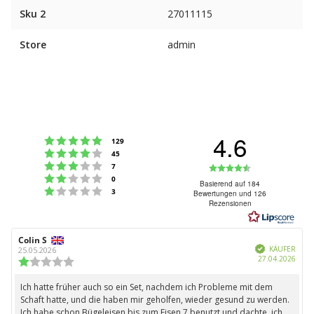
Sku 2
27011115
Store
admin
4.6
Bewertung: 5 von 5 Sternen
Stimmen
129
Bewertung: 4 von 5 Sternen
Stimmen
45
Bewertung: 3 von 5 Sternen
Bewertung:
Stimmen
7
Bewertung: 2 von 5 Sternen
Stimmen
0
4.6
Basierend auf 184
Bewertung: 1 von 5 Sternen
Stimmen
3
Bewertungen und 126
von
Rezensionen
5
Sternen
Autor
Colin S
Bewertungsdatum:
Verifiziert
der
KÄUFER
25.05.2026
Kauf
27.04.2026
Rezension:
Bewertung:
1.0
von
Ich hatte früher auch so ein Set, nachdem ich Probleme mit dem
Rezensionstext:
5
Schaft hatte, und die haben mir geholfen, wieder gesund zu werden.
Sternen
Ich habe schon Bügeleisen bis zum Eisen 7 benutzt und dachte, ich