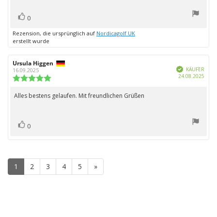
Bewertung(en)
Stimme
0
zu
Rezension, die ursprünglich auf
Nordicagolf UK
erstellt wurde
Autor
Ursula Higgen
Bewertungsdatum:
Verifiziert
der
KÄUFER
16.09.2025
Kauf
24.08.2025
Rezension:
Bewertung:
5.0
von
Alles bestens gelaufen. Mit freundlichen Grüßen
Rezensionstext:
5
Sternen
Bewertung(en)
Stimme
0
zu
1
2
3
4
5
»