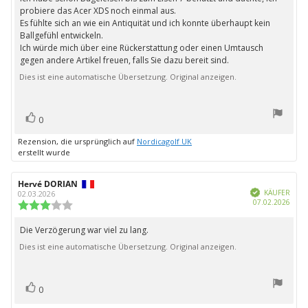
probiere das Acer XDS noch einmal aus.
Es fühlte sich an wie ein Antiquität und ich konnte überhaupt kein
Ballgefühl entwickeln.
Ich würde mich über eine Rückerstattung oder einen Umtausch
gegen andere Artikel freuen, falls Sie dazu bereit sind.
Dies ist eine automatische Übersetzung. Original anzeigen.
Bewertung(en)
Stimme
0
zu
Rezension, die ursprünglich auf
Nordicagolf UK
erstellt wurde
Autor
Hervé DORIAN
Bewertungsdatum:
Verifiziert
der
KÄUFER
02.03.2026
Kauf
07.02.2026
Rezension:
Bewertung:
3.0
von
Die Verzögerung war viel zu lang.
Rezensionstext:
5
Dies ist eine automatische Übersetzung. Original anzeigen.
Sternen
Bewertung(en)
Stimme
0
zu