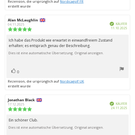
Rezension, die ursprünglich auf
Nordicagolf FR
erstellt wurde
Autor
Alan McLaughlin
Bewertungsdatum:
Verifiziert
der
KÄUFER
04.11.2025
Kauf
11.10.2025
Rezension:
Bewertung:
5.0
von
Ich habe das Produkt wie erwartet in einwandfreiem Zustand
Rezensionstext:
5
erhalten; es entsprach genau der Beschreibung.
Sternen
Dies ist eine automatische Übersetzung. Original anzeigen.
Bewertung(en)
Stimme
0
zu
Rezension, die ursprünglich auf
Nordicagolf UK
erstellt wurde
Autor
Jonathan Black
Bewertungsdatum:
Verifiziert
der
KÄUFER
17.12.2025
Kauf
24.11.2025
Rezension:
Bewertung:
5.0
von
Ein schöner Club.
Rezensionstext:
5
Dies ist eine automatische Übersetzung. Original anzeigen.
Sternen