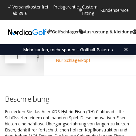
Versandkostenfrei
Preisgarantie
Custom
Kundenservice
ab 89 €
Fitting
Golfschläger
Ausrüstung & Kleidung
Durchschnittliche Bewertun
4.6
(
abgegebene bewertungen:
184
)
Bewertungen (
126
)
Acer XDS Hybrid Iron (R
Mehr kaufen, mehr sparen – Golfball-Pakete ›
Nur Schlägerkopf
Beschreibung
Entdecken Sie das Acer XDS Hybrid Eisen (RH) Clubhead – Ihr
Schlüssel zu einem entspannten Spiel. Diese innovativen Eisen
bieten eine nahtlose Übergangserfahrung von langen zu kurzen
Eisen, dank ihrer fortschrittlichen hohlen Kopfkonstruktion und
dem hohen MOI-Design. Die breiten Sohlen der langen Eisen