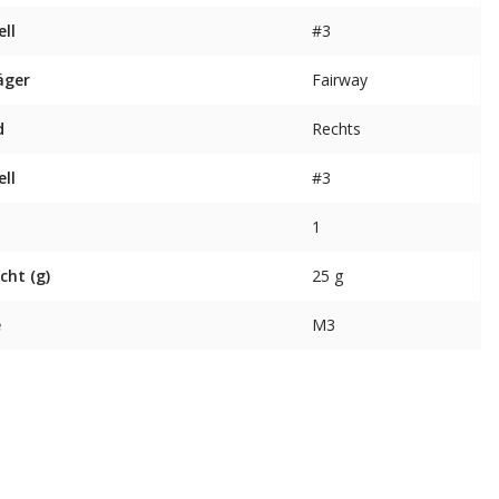
ll
#3
äger
Fairway
d
Rechts
ll
#3
1
cht (g)
25 g
e
M3