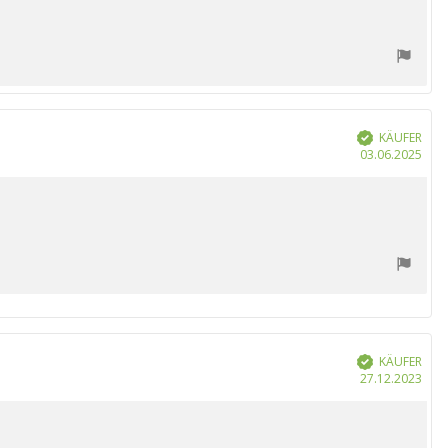
KÄUFER
Verifiziert
Kau
03.06.2025
KÄUFER
Verifiziert
Kau
27.12.2023