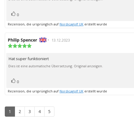
Bewertung(en)
Stimme
0
zu
Rezension, die ursprünglich auf
Nordicagolf UK
erstellt wurde
Autor
Philip Spencer
•
Bewertungsdatum:
13.12.2023
der
Bewertung:
5.0
Rezension:
von
Hat super funktioniert
Rezensionstext:
5
Sternen
Dies ist eine automatische Übersetzung. Original anzeigen.
Bewertung(en)
Stimme
0
zu
Rezension, die ursprünglich auf
Nordicagolf UK
erstellt wurde
1
2
3
4
5