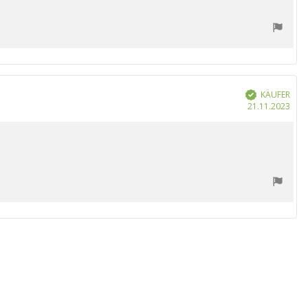
KÄUFER
Verifiziert
Kau
21.11.2023