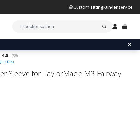
Custom Fitting
Kundenservice
Durchschnittliche Bewertung:
4.8
(
abgegebene bewertungen:
35
)
en (
24
)
er Sleeve for TaylorMade M3 Fairway