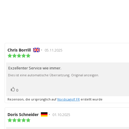
Autor
Chris Borrill
•
Bewertungsdatum:
05.11.2025
der
Bewertung:
5.0
Rezension:
von
Exzellenter Service wie immer.
Rezensionstext:
5
Sternen
Dies ist eine automatische Übersetzung. Original anzeigen.
Bewertung(en)
Stimme
0
zu
Rezension, die ursprünglich auf
Nordicagolf FR
erstellt wurde
Autor
Doris Schneider
•
Bewertungsdatum:
01.10.2025
der
Bewertung:
5.0
Rezension:
von