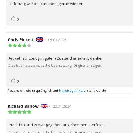
Lieferung wie beschrieben; gerne wieder
Rezensionstext:
5
Sternen
Bewertung(en)
Stimme
0
zu
Autor
Chris Pickett
•
Bewertungsdatum:
05.07.2025
der
Bewertung:
4.0
Rezension:
von
Artikel rechtzeitig in gutem Zustand erhalten, danke
Rezensionstext:
5
Sternen
Dies ist eine automatische Übersetzung. Original anzeigen.
Bewertung(en)
Stimme
0
zu
Rezension, die ursprünglich auf
Nordicagolf NL
erstellt wurde
Autor
Richard Barlow
•
Bewertungsdatum:
22.01.2024
der
Bewertung:
5.0
Rezension:
von
Pünktlich und wie angegeben angekommen. Perfekt.
Rezensionstext:
5
Sternen
Dies ist eine automatische Übersetzung. Original anzeigen.