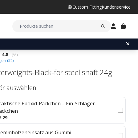
Custom Fitting
Kundenservice
Durchschnittliche Bewertung:
4.8
(
abgegebene bewertungen:
83
)
en (
52
)
erweights-Black-for steel shaft 24g
ör auswählen
raktische Epoxid-Päckchen – Ein-Schläger-
äckchen
6.29
lemmbolzeneinsatz aus Gummi