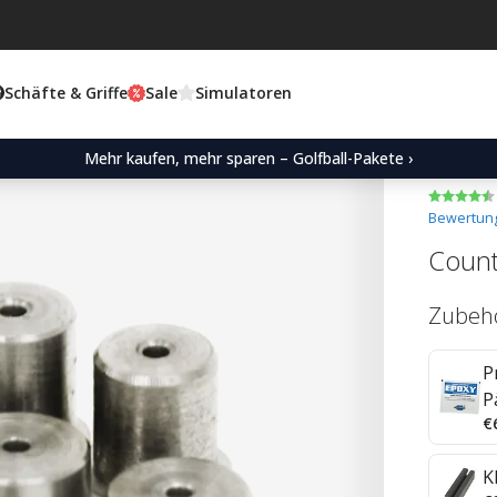
Schäfte & Griffe
Sale
Simulatoren
Mehr kaufen, mehr sparen – Golfball-Pakete ›
Bewertung
Count
Zubeh
P
P
€
K