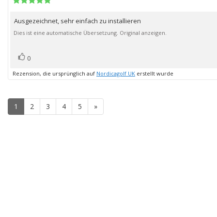
5.0
Rezension:
von
Ausgezeichnet, sehr einfach zu installieren
Rezensionstext:
5
Sternen
Dies ist eine automatische Übersetzung. Original anzeigen.
Bewertung(en)
Stimme
0
zu
Rezension, die ursprünglich auf
Nordicagolf UK
erstellt wurde
1
2
3
4
5
»