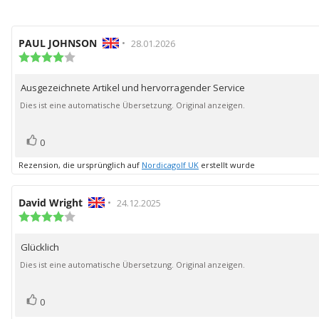
Autor
PAUL JOHNSON
•
Bewertungsdatum:
28.01.2026
der
Bewertung:
4.0
Rezension:
von
Ausgezeichnete Artikel und hervorragender Service
Rezensionstext:
5
Sternen
Dies ist eine automatische Übersetzung. Original anzeigen.
Bewertung(en)
Stimme
0
zu
Rezension, die ursprünglich auf
Nordicagolf UK
erstellt wurde
Autor
David Wright
•
Bewertungsdatum:
24.12.2025
der
Bewertung:
4.0
Rezension:
von
Glücklich
Rezensionstext:
5
Sternen
Dies ist eine automatische Übersetzung. Original anzeigen.
Bewertung(en)
Stimme
0
zu