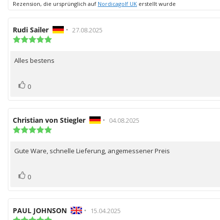
Rezension, die ursprünglich auf
Nordicagolf UK
erstellt wurde
Autor
Rudi Sailer
•
Bewertungsdatum:
27.08.2025
der
Bewertung:
5.0
Rezension:
von
Alles bestens
Rezensionstext:
5
Sternen
Bewertung(en)
Stimme
0
zu
Autor
Christian von Stiegler
•
Bewertungsdatum:
04.08.2025
der
Bewertung:
5.0
Rezension:
von
Gute Ware, schnelle Lieferung, angemessener Preis
Rezensionstext:
5
Sternen
Bewertung(en)
Stimme
0
zu
Autor
PAUL JOHNSON
•
Bewertungsdatum:
15.04.2025
der
Bewertung: