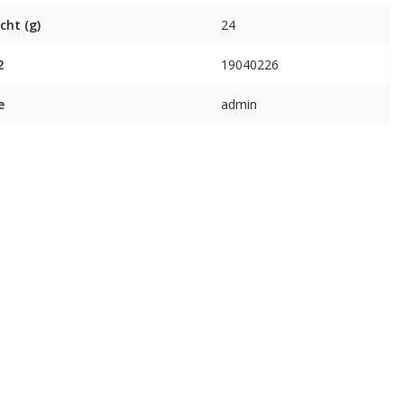
cht (g)
24
2
19040226
e
admin