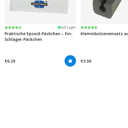
Bewertung:
4.6 von 5 Sternen
Bewertung:
4.6 von 5 Sternen
Auf Lager
Praktische Epoxid-Päckchen – Ein-
Klemmbolzeneinsatz a
Schläger-Päckchen
€6.29
€3.59