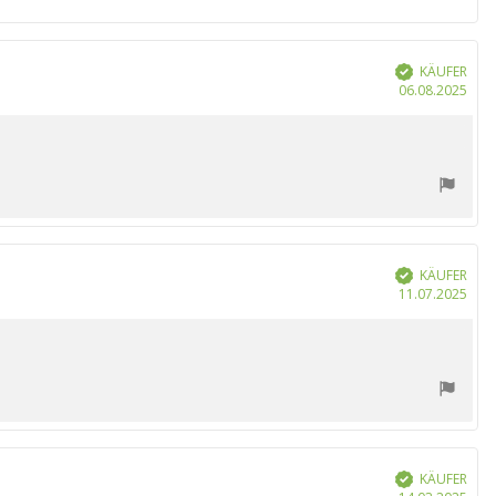
KÄUFER
Verifiziert
Kau
06.08.2025
KÄUFER
Verifiziert
Kau
11.07.2025
KÄUFER
Verifiziert
Kau