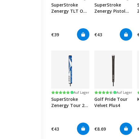
SuperStroke
SuperStroke
Zenergy TLT Off-
Zenergy Pistol
Axis Pistol 1.0 -
1.0 - Blue/White
White/Silver
€39
€43
Bewertung:
5.0 von 5 Sternen
Bewertung:
4.8 von 5 Sternen
Auf Lager
Auf Lager
SuperStroke
Golf Pride Tour
Zenergy Tour 2.0
Velvet Plus4
- Blue/White
€43
€8.69