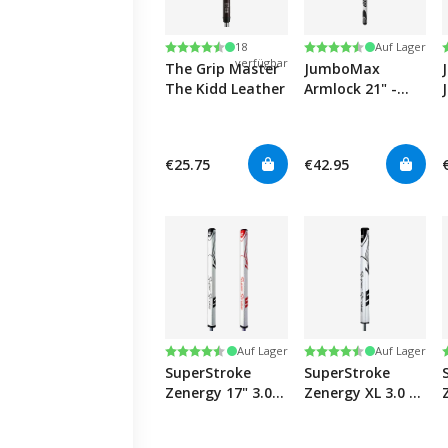
Nur noch
Bewertung:
4.5 von 5 Sternen
Bewertung:
4.7 von 5 Sternen
18
Auf Lager
verfügbar
The Grip Master
JumboMax
The Kidd Leather
Armlock 21" -
White/Black/Silver
€25.75
€42.95
Bewertung:
4.7 von 5 Sternen
Bewertung:
4.7 von 5 Sternen
Auf Lager
Auf Lager
SuperStroke
SuperStroke
Zenergy 17" 3.0
Zenergy XL 3.0 -
Tour
White/black