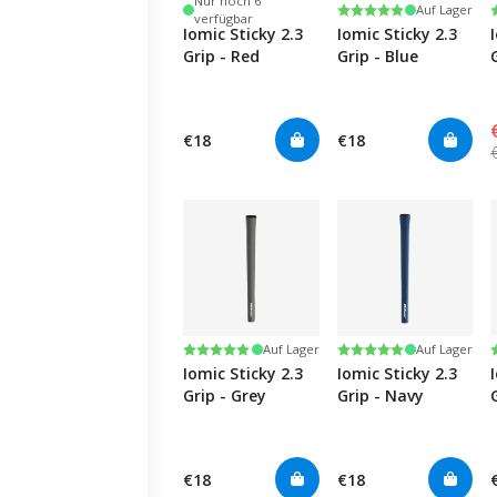
Nur noch 6
Bewertung:
5.0 von 5 Sternen
Auf Lager
verfügbar
Iomic Sticky 2.3
Iomic Sticky 2.3
Grip - Red
Grip - Blue
€18
€18
Bewertung:
5.0 von 5 Sternen
Bewertung:
5.0 von 5 Sternen
Auf Lager
Auf Lager
Iomic Sticky 2.3
Iomic Sticky 2.3
Grip - Grey
Grip - Navy
€18
€18