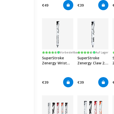
€49
€39
Bewertung:
4.6 von 5 Sternen
Bewertung:
4.7 von 5 Sternen
Vorbestellbar
Auf Lager
SuperStroke
SuperStroke
Zenergy Wrist
Zenergy Claw 2.0
Lock -
- White/black
White/black
€39
€39