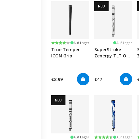
NEU
Bewertung:
4.0 von 5 Sternen
Auf Lager
Auf Lager
True Temper
SuperStroke
ICON Grip
Zenergy TLT Off-
Axis Tour 2.0 XL -
White/Silver
€8.99
€47
NEU
Bewertung:
4.7 von 5 Sternen
Auf Lager
Auf Lager