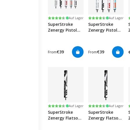
Bewertung:
4.6 von 5 Sternen
Bewertung:
4.5 von 5 Sternen
Auf Lager
Auf Lager
SuperStroke
SuperStroke
Zenergy Pistol
Zenergy Pistol
2.0
1.0
€39
€39
From
From
Bewertung:
4.5 von 5 Sternen
Bewertung:
4.5 von 5 Sternen
Auf Lager
Auf Lager
SuperStroke
SuperStroke
Zenergy Flatso
Zenergy Flatso
3.0 - Black/white
2.0 - Black/white