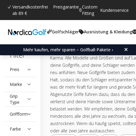
Versandkostenfrei
Preisgarantie
Custom
Kundenservice
ab 89 €
Fitting
GOLFGRIFFE
Golfschläger
Ausrüstung & Kleidung
Wir bieten eine große Auswahl an Golfgriffe
Mehr kaufen, mehr sparen – Golfball-Pakete ›
Herstellern wie Golf Pride, Lamkin, Winn, Su
Filter
Karma. Alle Modelle und Größen sind auf La
deine Golfgriffe, und deine Schläger werden
Preis
neu anfühlen. Neue Golfgriffe bieten zudem
Halt, sodass du den Schläger entspannter h
Marke
was dir mehr Kraft für längere und gerade Sc
Abgenutzte Griffe führen dazu, dass du den 
Grip
verlierst und deine Hände sowie Unterarme
Type
belastet werden. Wir empfehlen, deine Golfg
Griffform
mindestens alle drei Jahre zu wechseln, da s
austrocknen. Wenn du häufig spielst, solltest
Farbe
oder alle zwei Jahre austauschen.