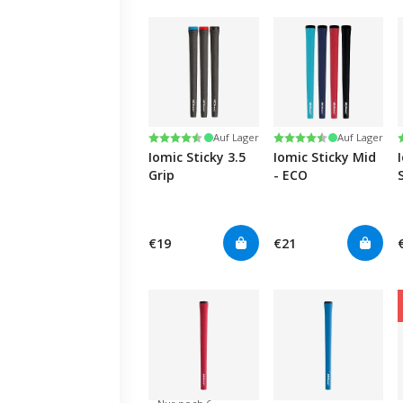
Bewertung:
4.6 von 5 Sternen
Bewertung:
4.8 von 5 Sternen
Auf Lager
Auf Lager
Iomic Sticky 3.5
Iomic Sticky Mid
Grip
- ECO
€19
€21