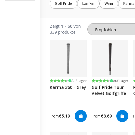
Golf Pride
Lamkin
Winn
Karma
Zeigt
1 - 60
von
339 produkte
Bewertung:
4.2 von 5 Sternen
Bewertung:
4.7 von 5 Sternen
Auf Lager
Auf Lager
Karma 360 - Grey
Golf Pride Tour
Velvet Golfgriffe
€5.19
€8.69
From
From