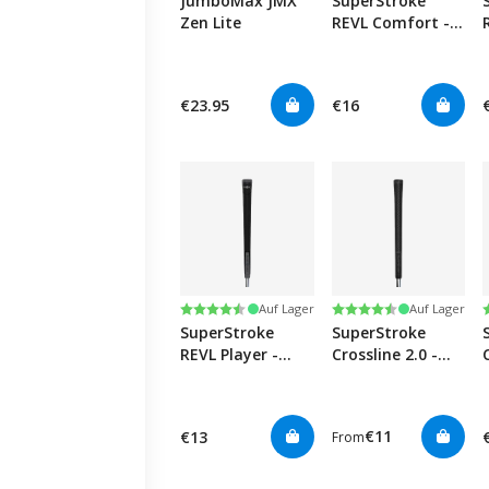
JumboMax JMX
SuperStroke
Zen Lite
REVL Comfort -
Black
€23.95
€16
Bewertung:
4.5 von 5 Sternen
Bewertung:
4.6 von 5 Sternen
Auf Lager
Auf Lager
SuperStroke
SuperStroke
REVL Player -
Crossline 2.0 -
Black
Black
€11
€13
From