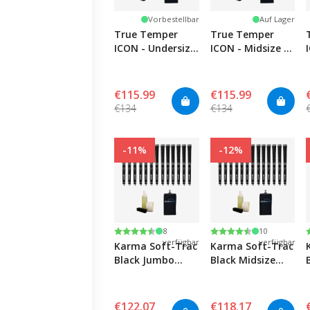
Vorbestellbar
Auf Lager
True Temper
True Temper
ICON - Undersize
ICON - Midsize -
- 13 Kit
13 Kit
€115.99
€115.99
€134
€134
-11%
-12%
Nur noch
Nur noch
Bewertung:
4.5 von 5 Sternen
Bewertung:
4.5 von 5 Sternen
8
10
verfügbar
verfügbar
Karma Soft-Trac
Karma Soft-Trac
Black Jumbo
Black Midsize
Griffkit - 13
Griffkit - 13
Griffe,
Griffe,
Klemmbolzeneinsatz,
Klemmbolzeneinsatz
€122.07
€118.17