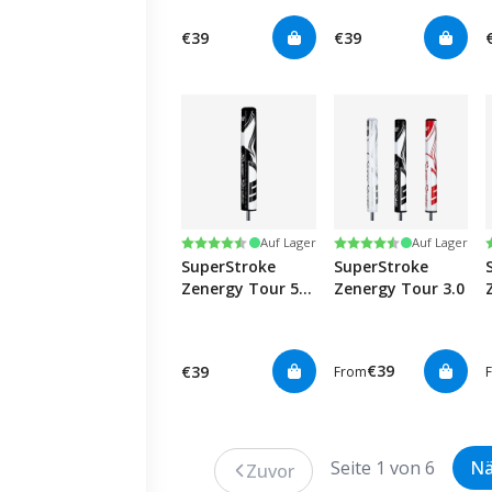
€39
€39
Bewertung:
4.7 von 5 Sternen
Bewertung:
4.7 von 5 Sternen
Auf Lager
Auf Lager
SuperStroke
SuperStroke
Zenergy Tour 5.0
Zenergy Tour 3.0
- Black/white
€39
€39
From
Seite 1 von 6
Nä
Zuvor