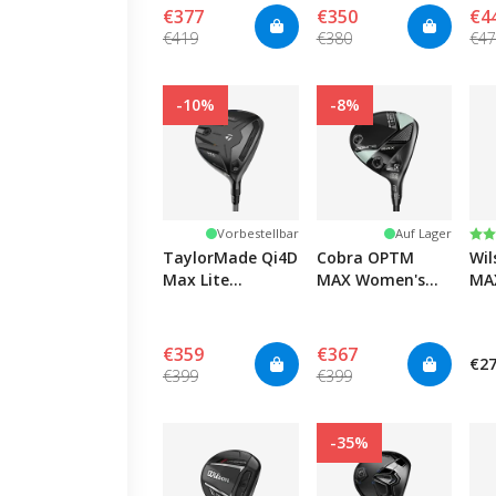
€377
€350
€4
€419
€380
€4
-10%
-8%
Be
5.0
Vorbestellbar
Auf Lager
TaylorMade Qi4D
Cobra OPTM
Wi
Max Lite
MAX Women's
MA
Women's Fairway
Fairway
€359
€367
€2
€399
€399
-35%