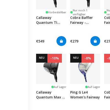
Nur noch 1
Nu
Vorbestellbar
verfügbar
ve
Callaway
Cobra Baffler
Cob
Quantum TI
Fairway -
Fai
Fairway
Women's
€549
€279
€2
NEU
-10%
NEU
-8%
-
Auf Lager
Auf Lager
Callaway
Ping G Le4
Co
Quantum Max D
Women's Fairway
Fai
Fairway