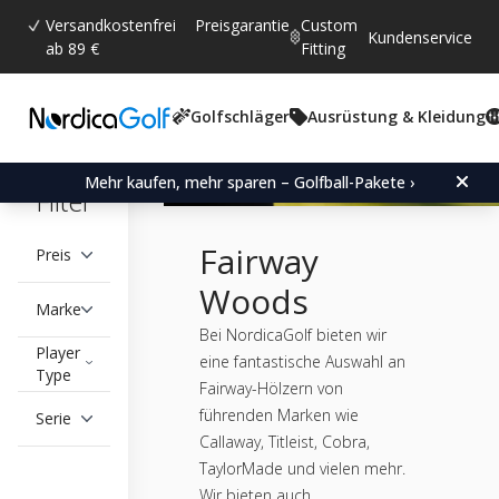
Versandkostenfrei
Preisgarantie
Custom
Kundenservice
ab 89 €
Fitting
Golfschläger
Ausrüstung & Kleidung
Mehr kaufen, mehr sparen – Golfball-Pakete ›
Filter
Fairway
Preis
Woods
Marke
Bei NordicaGolf bieten wir
Player
eine fantastische Auswahl an
Type
Fairway-Hölzern von
führenden Marken wie
Serie
Callaway, Titleist, Cobra,
TaylorMade und vielen mehr.
Wir bieten auch