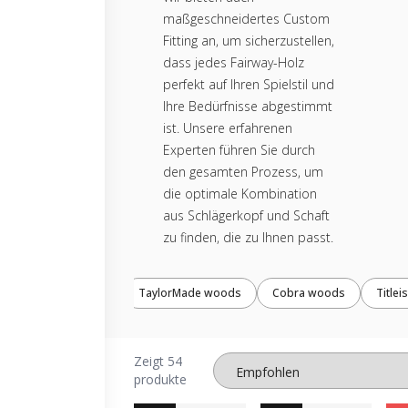
maßgeschneidertes Custom
Fitting an, um sicherzustellen,
dass jedes Fairway-Holz
perfekt auf Ihren Spielstil und
Ihre Bedürfnisse abgestimmt
ist. Unsere erfahrenen
Experten führen Sie durch
den gesamten Prozess, um
die optimale Kombination
aus Schlägerkopf und Schaft
zu finden, die zu Ihnen passt.
TaylorMade woods
Cobra woods
Title
Zeigt 54
produkte