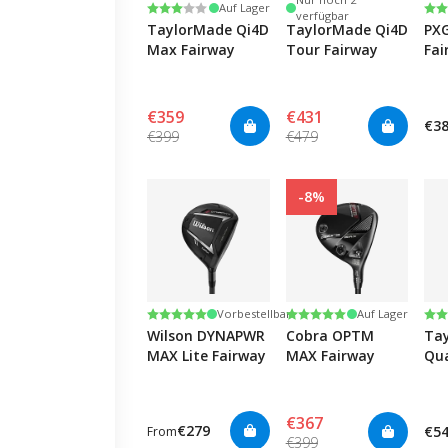
Bewertung:
3.0 von 5 Sternen
Be
4.0
Auf Lager
verfügbar
TaylorMade Qi4D
TaylorMade Qi4D
PXG
Max Fairway
Tour Fairway
Fai
€359
€431
€3
€399
€479
-8%
Bewertung:
5.0 von 5 Sternen
Bewertung:
5.0 von 5 Sternen
Be
4.0
Vorbestellbar
Auf Lager
Wilson DYNAPWR
Cobra OPTM
Ta
MAX Lite Fairway
MAX Fairway
Qua
€367
€279
€5
From
€399