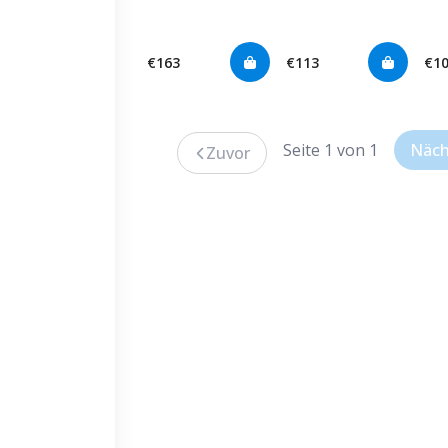
Titanium
Fairwayholz
€163
€113
€1
Seite 1 von 1
Näch
Zuvor