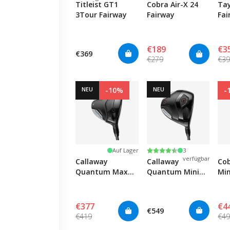
Titleist GT1
Cobra Air-X 24
Ta
3Tour Fairway
Fairway
Fai
€189
€3
€369
€279
€3
NEU
-10%
NEU
-
Nur noch
Bewertung:
4.5 von 5 Sternen
Auf Lager
3
verfügbar
Callaway
Callaway
Cob
Quantum Max
Quantum Mini
Min
Fairway
Driver
€377
€4
€549
€419
€4