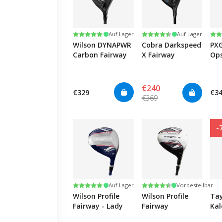
Bewertung:
5.0 von 5 Sternen
Bewertung:
4.6 von 5 Sternen
Be
4.5
Auf Lager
Auf Lager
Wilson DYNAPWR
Cobra Darkspeed
PXG
Carbon Fairway
X Fairway
Ops
€240
€329
€3
€369
-
Bewertung:
5.0 von 5 Sternen
Bewertung:
4.8 von 5 Sternen
Auf Lager
Vorbestellbar
Wilson Profile
Wilson Profile
Ta
Fairway - Lady
Fairway
Kal
Fai