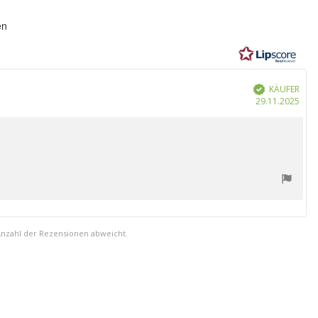
ung:
en
n
KÄUFER
Verifiziert
Kau
29.11.2025
Anzahl der Rezensionen abweicht.