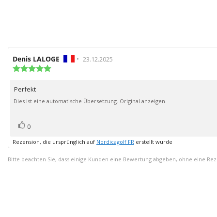
Autor
Denis LALOGE
•
Bewertungsdatum:
23.12.2025
der
Bewertung:
5.0
Rezension:
von
Perfekt
Rezensionstext:
5
Sternen
Dies ist eine automatische Übersetzung. Original anzeigen.
Bewertung(en)
Stimme
0
zu
Rezension, die ursprünglich auf
Nordicagolf FR
erstellt wurde
Bitte beachten Sie, dass einige Kunden eine Bewertung abgeben, ohne eine Re