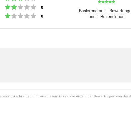
Bewert
Bewertung: 2 von 5 Sternen
Stimmen
0
5.0
Basierend auf 1 Bewertung
Bewertung: 1 von 5 Sternen
von
Stimmen
0
und 1 Rezensionen
5
Sterne
zension zu schreiben, und aus diesem Grund die Anzahl der Bewertungen von der 