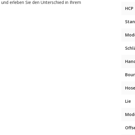
n und erleben Sie den Unterschied in Ihrem
HCP
Stan
Mode
Schl
Han
Bou
Hose
Lie
Mode
Offs