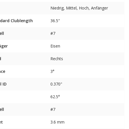
Niedrig, Mittel, Hoch, Anfänger
dard Clublength
36.5"
ll
#7
äger
Eisen
d
Rechts
nce
3°
l ID
0.370"
62.5°
ll
#7
et
3.6 mm