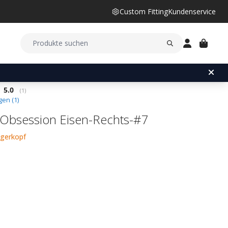
Custom Fitting
Kundenservice
Durchschnittliche Bewertung:
5.0
(
abgegebene bewertungen:
1
)
en (
1
)
a Obsession Eisen-Rechts-#7
ägerkopf