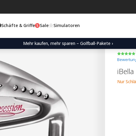
Schäfte & Griffe
Sale
Simulatoren
Mehr kaufen, mehr sparen – Golfball-Pakete ›
Bewertung
iBell
Nur Schl