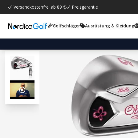
Versandkostenfrei ab 89 €
Preisgarantie
Golfschläger
Ausrüstung & Kleidung