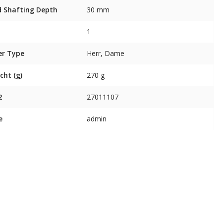
 Shafting Depth
30 mm
1
er Type
Herr, Dame
cht (g)
270 g
2
27011107
e
admin