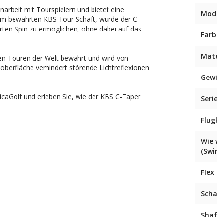
arbeit mit Tourspielern und bietet eine
Mode
 vom bewährten KBS Tour Schaft, wurde der C-
erten Spin zu ermöglichen, ohne dabei auf das
Farb
Mate
den Touren der Welt bewährt und wird von
loberfläche verhindert störende Lichtreflexionen
Gewi
dicaGolf und erleben Sie, wie der KBS C-Taper
Seri
Flug
Wie 
(Swi
Flex
Scha
Shaf