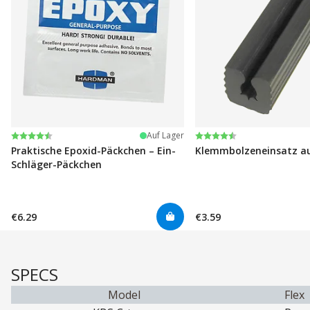
Bewertung:
4.6 von 5 Sternen
Bewertung:
4.6 von 5 Sternen
Auf Lager
Praktische Epoxid-Päckchen – Ein-
Klemmbolzeneinsatz a
Schläger-Päckchen
€6.29
€3.59
SPECS
Model
Flex