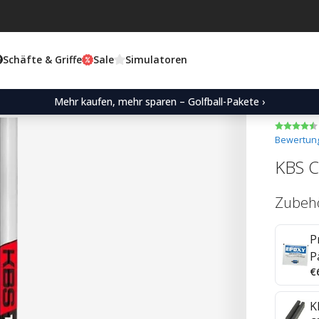
Schäfte & Griffe
Sale
Simulatoren
Mehr kaufen, mehr sparen – Golfball-Pakete ›
Bewertung
KBS C
Zubeh
P
P
€
K