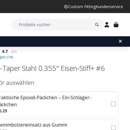
Custom Fitting
Kundenservice
Durchschnittliche Bewertung:
4.7
(
abgegebene bewertungen:
20
)
en (
14
)
-Taper Stahl 0.355" Eisen-Stiff+ #6
ör auswählen
raktische Epoxid-Päckchen – Ein-Schläger-
äckchen
6.29
lemmbolzeneinsatz aus Gummi