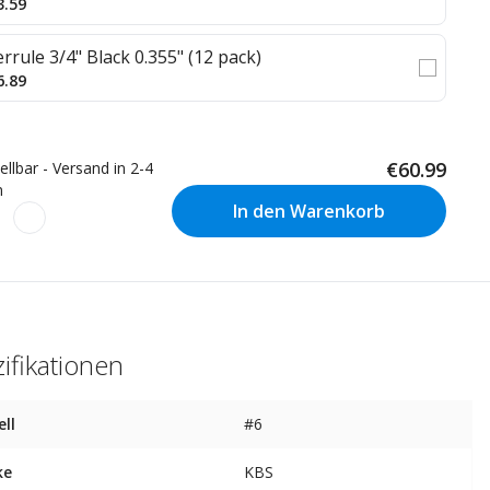
3.59
errule 3/4" Black 0.355" (12 pack)
6.89
€60.99
ellbar - Versand in 2-4
n
In den Warenkorb
ifikationen
ll
#6
ke
KBS