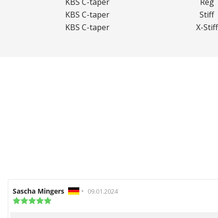
KBS C-taper
Reg
KBS C-taper
Stiff
KBS C-taper
X-Stiff
Autor
Sascha Mingers
•
Bewertungsdatum:
09.01.2024
der
Bewertung:
5.0
Rezension:
von