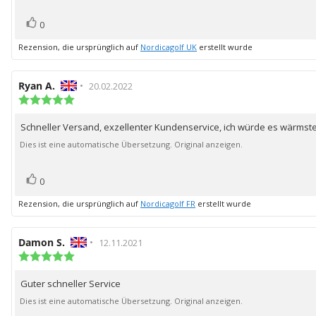
Bewertung(en)
Stimme
0
zu
Rezension, die ursprünglich auf
Nordicagolf UK
erstellt wurde
Autor
Ryan A.
•
Bewertungsdatum:
20.02.2022
der
Bewertung:
5.0
Rezension:
von
Schneller Versand, exzellenter Kundenservice, ich würde es wärmst
Rezensionstext:
5
Sternen
Dies ist eine automatische Übersetzung. Original anzeigen.
Bewertung(en)
Stimme
0
zu
Rezension, die ursprünglich auf
Nordicagolf FR
erstellt wurde
Autor
Damon S.
•
Bewertungsdatum:
12.11.2021
der
Bewertung:
5.0
Rezension:
von
Guter schneller Service
Rezensionstext:
5
Sternen
Dies ist eine automatische Übersetzung. Original anzeigen.