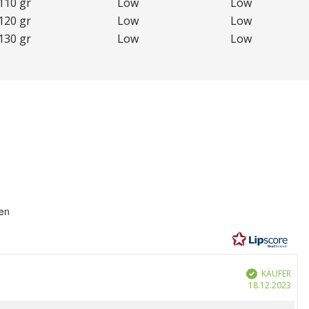
110 gr
Low
Low
120 gr
Low
Low
130 gr
Low
Low
ung:
en
n
KÄUFER
Verifiziert
Kau
18.12.2023