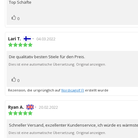
Top Schäfte
Rezensionstext:
5
Sternen
Bewertung(en)
Stimme
0
zu
Autor
Lari T.
•
Bewertungsdatum:
04.03.2022
der
Bewertung:
5.0
Rezension:
von
Die qualitativ besten Stiele für den Preis.
Rezensionstext:
5
Sternen
Dies ist eine automatische Übersetzung. Original anzeigen.
Bewertung(en)
Stimme
0
zu
Rezension, die ursprünglich auf
Nordicagolf FI
erstellt wurde
Autor
Ryan A.
•
Bewertungsdatum:
20.02.2022
der
Bewertung:
5.0
Rezension:
von
Schneller Versand, exzellenter Kundenservice, ich würde es wärmst
Rezensionstext:
5
Sternen
Dies ist eine automatische Übersetzung. Original anzeigen.