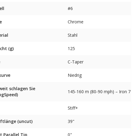
ll
#6
e
Chrome
rial
Stahl
cht (g)
125
e
C-Taper
kurve
Niedrig
weit schlagen Sie
145-160 m (80-90 mph) – Iron 7
ngSpeed)
Stiff+
ftlänge (uncut)
39"
t Parallel Tip
0"