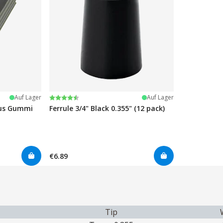
Bewertung:
4.7 von 5 Sternen
Auf Lager
Auf Lager
us Gummi
Ferrule 3/4" Black 0.355" (12 pack)
€6.89
Tip