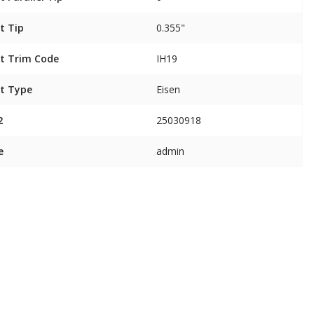
t Tip
0.355"
t Trim Code
IH19
t Type
Eisen
2
25030918
e
admin