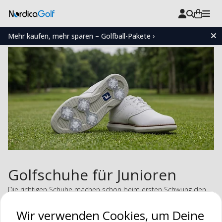
Mehr kaufen, mehr sparen – Golfball-Pakete ›
Golfschuhe für Junioren
Die richtigen Schuhe machen schon beim ersten Schwung den
Unterschied. Unsere Golfschuhe für Junioren bieten sicheren
Wir verwenden Cookies, um Deine
Halt, eine bequeme Passform und Bewegungsfreiheit für einen