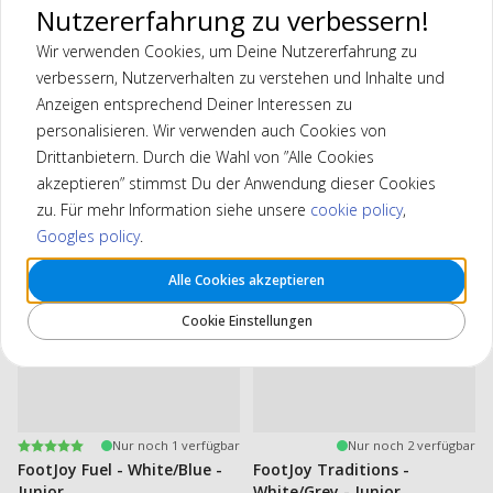
natürlichen Schwung – bei jedem Wetter. Perfekt für junge Golfer,
Nutzererfahrung zu verbessern!
die sich auf dem Platz sicher fühlen möchten, Runde für Runde.
Wir verwenden Cookies, um Deine Nutzererfahrung zu
verbessern, Nutzerverhalten zu verstehen und Inhalte und
Anzeigen entsprechend Deiner Interessen zu
personalisieren. Wir verwenden auch Cookies von
Filter
Drittanbietern. Durch die Wahl von ”Alle Cookies
Zeigt 2 produkte
akzeptieren” stimmst Du der Anwendung dieser Cookies
zu. Für mehr Information siehe unsere
cookie policy
,
-15%
-30%
Googles policy
.
Alle Cookies akzeptieren
Cookie Einstellungen
Bewertung:
5.0 von 5 Sternen
Nur noch 1 verfügbar
Nur noch 2 verfügbar
FootJoy Fuel - White/Blue -
FootJoy Traditions -
Junior
White/Grey - Junior