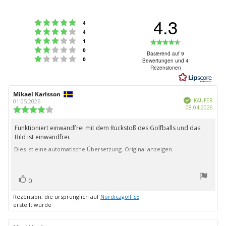
4.3
Bewertung: 5 von 5 Sternen
Stimmen
4
Bewertung: 4 von 5 Sternen
Stimmen
4
Bewertung: 3 von 5 Sternen
Bewertung:
Stimmen
1
Bewertung: 2 von 5 Sternen
Stimmen
0
4.3
Basierend auf 9
Bewertung: 1 von 5 Sternen
Stimmen
0
Bewertungen und 4
von
Rezensionen
5
Sternen
Autor
Mikael Karlsson
Bewertungsdatum:
Verifiziert
der
KÄUFER
01.05.2026
Kauf
08.04.2026
Rezension:
Bewertung:
4.0
von
Funktioniert einwandfrei mit dem Rückstoß des Golfballs und das
Rezensionstext:
5
Bild ist einwandfrei.
Sternen
Dies ist eine automatische Übersetzung. Original anzeigen.
Bewertung(en)
Stimme
0
zu
Rezension, die ursprünglich auf
Nordicagolf SE
erstellt wurde