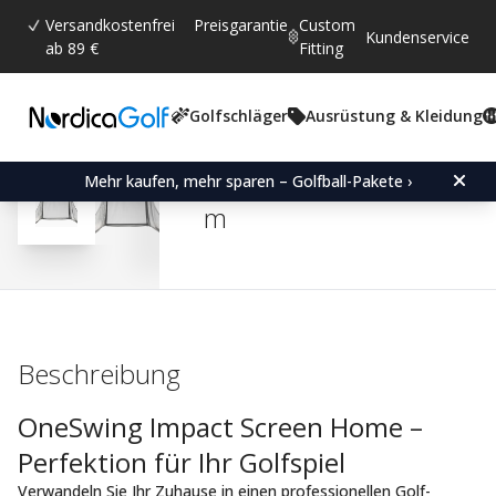
Versandkostenfrei
Preisgarantie
Custom
Kundenservice
ab 89 €
Fitting
Golfschläger
Ausrüstung & Kleidung
Durchschnittliche Bewertun
4.3
(
abgegebene bewertungen:
9
)
Bewertungen (
4
)
OneSwing Impact Screen
Mehr kaufen, mehr sparen – Golfball-Pakete ›
m
Beschreibung
OneSwing Impact Screen Home –
Perfektion für Ihr Golfspiel
Verwandeln Sie Ihr Zuhause in einen professionellen Golf-