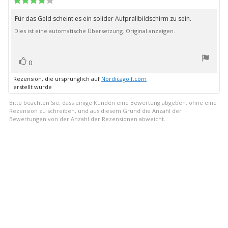
4.0
von
Für das Geld scheint es ein solider Aufprallbildschirm zu sein.
Rezensionstext:
5
Dies ist eine automatische Übersetzung. Original anzeigen.
Sternen
Bewertung(en)
Stimme
0
zu
Rezension, die ursprünglich auf
Nordicagolf.com
erstellt wurde
Bitte beachten Sie, dass einige Kunden eine Bewertung abgeben, ohne eine
Rezension zu schreiben, und aus diesem Grund die Anzahl der
Bewertungen von der Anzahl der Rezensionen abweicht.