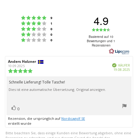
4.9
Bewertung: 5 von 5 Sternen
Stimmen
9
Bewertung: 4 von 5 Sternen
Stimmen
1
Bewertung: 3 von 5 Sternen
Bewertung:
Stimmen
0
Bewertung: 2 von 5 Sternen
Stimmen
0
4.9
Basierend auf 10
Bewertung: 1 von 5 Sternen
Stimmen
0
Bewertungen und 1
von
Rezensionen
5
Sternen
Autor
Anders Holzner
Bewertungsdatum:
Verifiziert
der
KÄUFER
10.09.2025
Kauf
19.08.2025
Rezension:
Bewertung:
5.0
von
Schnelle Lieferung! Tolle Tasche!
Rezensionstext:
5
Dies ist eine automatische Übersetzung. Original anzeigen.
Sternen
Bewertung(en)
Stimme
0
zu
Rezension, die ursprünglich auf
Nordicagolf SE
erstellt wurde
Bitte beachten Sie, dass einige Kunden eine Bewertung abgeben, ohne eine
Rezension zu schreiben, und aus diesem Grund die Anzahl der