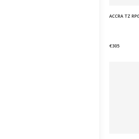
ACCRA TZ RP
€305