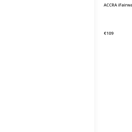
ACCRA iFairw
€109