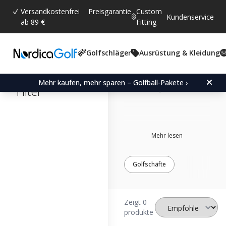
Versandkostenfrei
Preisgarantie
Custom
Kundenservice
ab 89 €
Fitting
Golfschläger
Ausrüstung & Kleidung
Cleveland
adapter
Mehr kaufen, mehr sparen – Golfball-Pakete ›
Filter
Mehr lesen
Golfschäfte
Zeigt 0
produkte