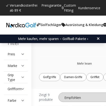
Versandkostenfrei
Preisgarantie
Custom
Kundenservice
ab 89 €
Fitting
Golfschläger
Ausrüstung & Kleidung
Junior golf grips
Mehr kaufen, mehr sparen – Golfball-Pakete ›
Filter
Preis
Mehr lesen
Marke
Grip
Golfgriffe
Damen-Griffe
Griffkit
Type
Griffform
Zeigt 9
produkte
Farbe