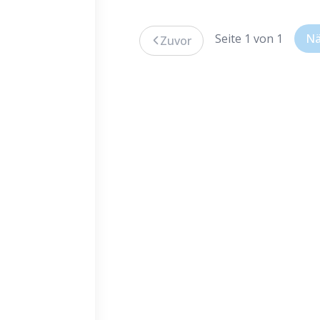
G
Seite 1 von 1
Nä
Zuvor