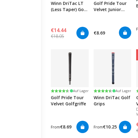
Winn DriTac LT
Golf Pride Tour
(Less Taper) Golf
Velvet Junior
Grips
0.500" Golfgriffe
€14.44
€8.69
€18.05
Bewertung:
4.7 von 5 Sternen
Bewertung:
4.7 von 5 Sternen
Auf Lager
Auf Lager
Golf Pride Tour
Winn DriTac Golf
Velvet Golfgriffe
Grips
V
w
G
€8.69
€10.25
From
From