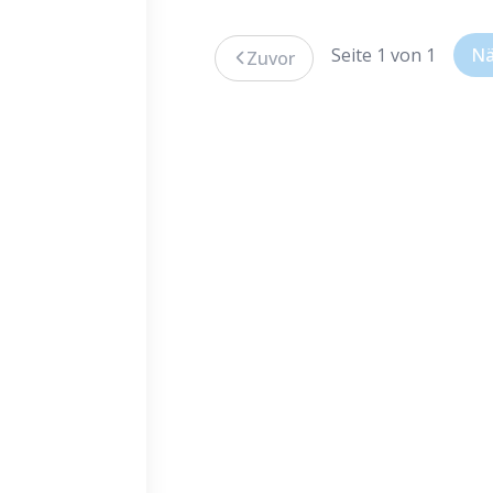
Seite 1 von 1
Nä
Zuvor