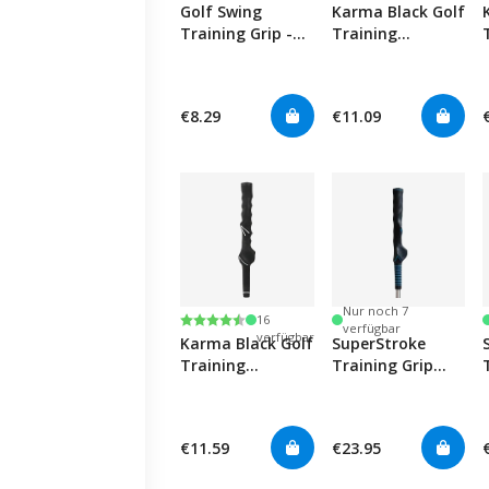
Golf Swing
Karma Black Golf
Training Grip -
Training
Orange
Golfgriffe (Right
Hand)
€8.29
€11.09
Nur noch
Nur noch 7
Bewertung:
4.3 von 5 Sternen
16
verfügbar
verfügbar
Karma Black Golf
SuperStroke
Training
Training Grip
Undersize 0.560"
Right Hand -
Golfgriffe
Standard
€11.59
€23.95