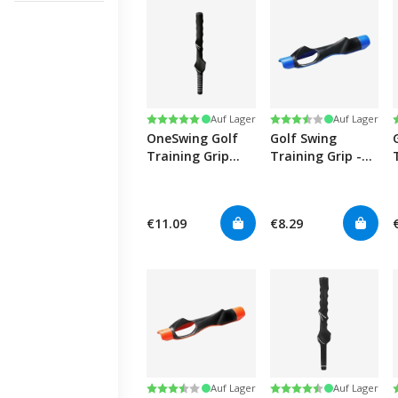
Bewertung:
5.0 von 5 Sternen
Bewertung:
3.9 von 5 Sternen
Auf Lager
Auf Lager
OneSwing Golf
Golf Swing
Training Grip
Training Grip -
(Right Hand)
Blue
€11.09
€8.29
Bewertung:
3.9 von 5 Sternen
Bewertung:
4.3 von 5 Sternen
Auf Lager
Auf Lager