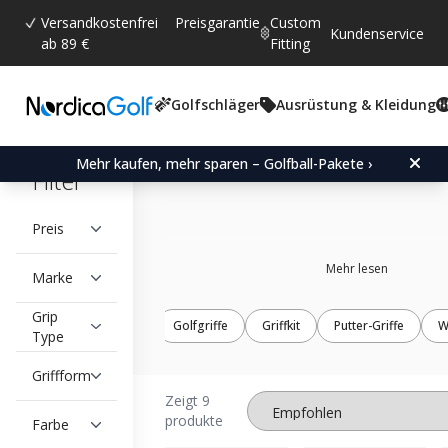
Versandkostenfrei
Preisgarantie
Custom
Kundenservice
ab 89 €
Fitting
Golfschläger
Ausrüstung & Kleidung
Training grips
Mehr kaufen, mehr sparen – Golfball-Pakete ›
Filter
Preis
Mehr lesen
Marke
Grip
Golfgriffe
Griffkit
Putter-Griffe
W
Type
Griffform
Zeigt 9
produkte
Farbe