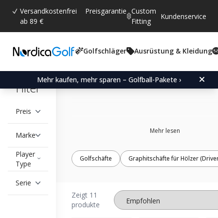
Versandkostenfrei
Preisgarantie
Custom
Kundenservice
ab 89 €
Fitting
Golfschläger
Ausrüstung & Kleidung
Srixon Shafts
Mehr kaufen, mehr sparen – Golfball-Pakete ›
Filter
Preis
Mehr lesen
Marke
Player
Golfschäfte
Graphitschäfte für Hölzer (Drive
Type
Serie
Zeigt 11
produkte