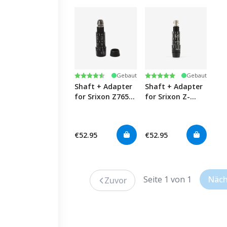
Bewertung:
4.8 von 5 Sternen
Bewertung:
5.0 von 5 Sternen
Gebaut
Gebaut
Shaft + Adapter
Shaft + Adapter
for Srixon Z765
for Srixon Z-
Drivers
Series|Z-Star
Fairways
€52.95
€52.95
Seite 1 von 1
Näch
Zuvor