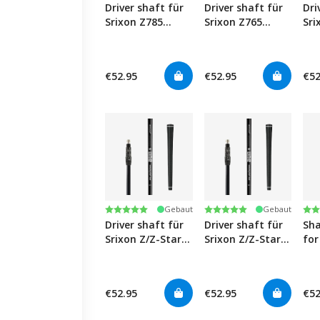
Driver shaft für
Driver shaft für
Dri
Srixon Z785
Srixon Z765
Sri
Driver
Driver
Dri
€52.95
€52.95
€52
Bewertung:
5.0 von 5 Sternen
Bewertung:
5.0 von 5 Sternen
Be
4.8
Gebaut
Gebaut
Driver shaft für
Driver shaft für
Sha
Srixon Z/Z-Star
Srixon Z/Z-Star
for
Driver
Fairwayholz
Dri
€52.95
€52.95
€52