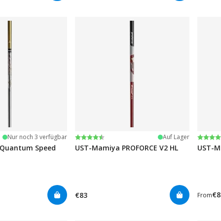
Bewertung:
4.8 von 5 Sternen
Bewer
4.7 vo
Nur noch 3 verfügbar
Auf Lager
Quantum Speed
UST-Mamiya PROFORCE V2 HL
UST-M
€8
€83
From