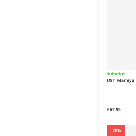
Bewertung:
4.7 von 5 St
UST-Mamiya R
€67.95
-20%