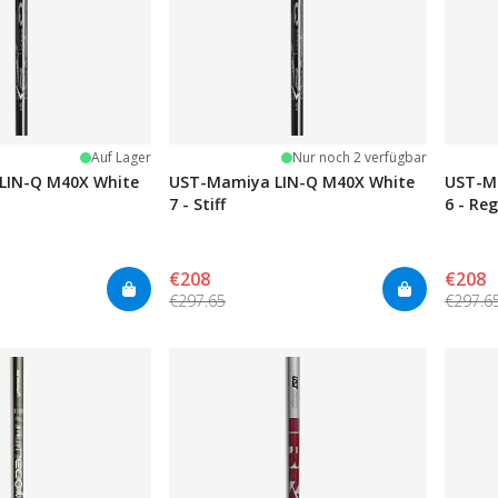
Auf Lager
Nur noch 2 verfügbar
LIN-Q M40X White
UST-Mamiya LIN-Q M40X White
UST-M
7 - Stiff
6 - Re
€208
€208
€297.65
€297.6