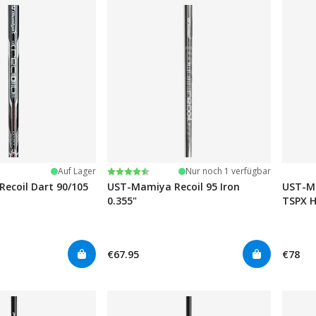
ernen
Bewertung:
4.7 von 5 Sternen
Auf Lager
Nur noch 1 verfügbar
ecoil Dart 90/105
UST-Mamiya Recoil 95 Iron
UST-M
0.355"
TSPX H
€67.95
€78