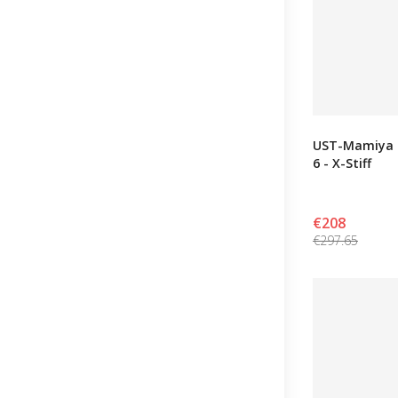
UST-Mamiya 
6 - X-Stiff
€208
€297.65