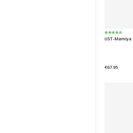
Bewertung:
4.8 von 5 St
UST-Mamiya R
€67.95