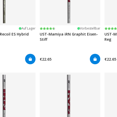
ernen
Bewertung:
4.6 von 5 Sternen
Bewer
4.6 vo
Auf Lager
Vorbestellbar
ecoil ES Hybrid
UST-Mamiya iRN Graphit Eisen-
UST-Ma
Stiff
Reg
€22.65
€22.65