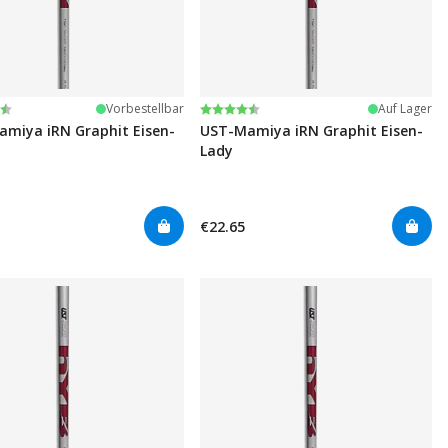
tung:
n 5 Sternen
Bewertung:
4.6 von 5 Sternen
Vorbestellbar
Auf Lager
miya iRN Graphit Eisen-
UST-Mamiya iRN Graphit Eisen-
Lady
€22.65