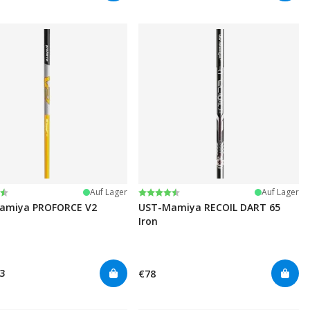
tung:
n 5 Sternen
Bewertung:
4.7 von 5 Sternen
Auf Lager
Auf Lager
amiya PROFORCE V2
UST-Mamiya RECOIL DART 65
Iron
3
€78