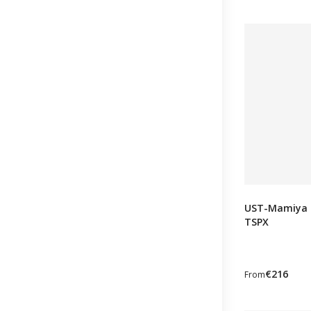
UST-Mamiya 
TSPX
€216
From