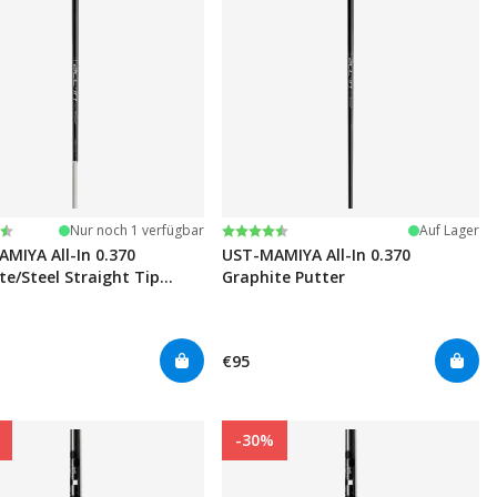
tung:
n 5 Sternen
Bewertung:
4.8 von 5 Sternen
Nur noch 1 verfügbar
Auf Lager
MIYA All-In 0.370
UST-MAMIYA All-In 0.370
te/Steel Straight Tip
Graphite Putter
€95
-30%