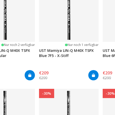
ernen
Nur noch 2 verfügbar
Nur noch 1 verfügbar
LIN-Q M40X TSPX
UST Mamiya LIN-Q M40X TSPX
UST M
ular
Blue 7F5 - X-Stiff
Blue 6F
€209
€209
€299
€299
-30%
-30%