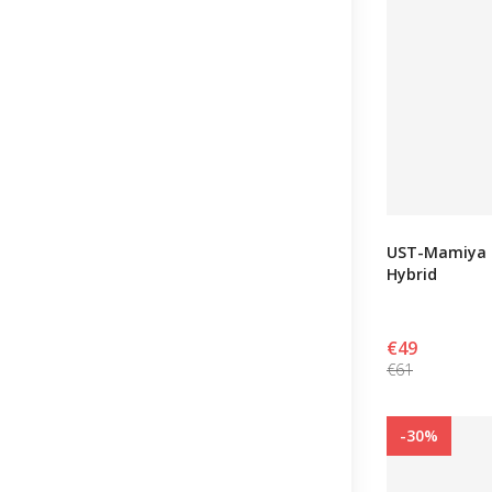
UST-Mamiya 
Hybrid
€49
€61
-30%