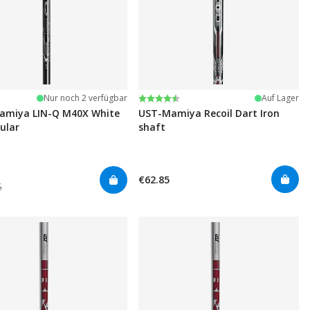
Bewertung:
4.7 von 5 Sternen
Nur noch 2 verfügbar
Auf Lager
amiya LIN-Q M40X White
UST-Mamiya Recoil Dart Iron
gular
shaft
€62.85
5